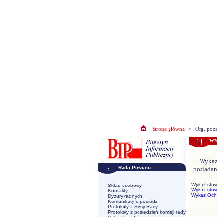
Strona główna
>
Org. poz
WY
Wykaz 
Rada Powiatu
posiadan
Wykaz stow
Skład osobowy
Wykaz stow
Kontakty
Wykaz Ocho
Dyżury radnych
Komunikaty o posiedz.
Protokoły z Sesji Rady
Protokoły z posiedzień komisji rady