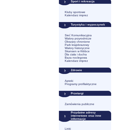
Sport i rekreacja
Kluby sportowe
Kalendarz imprez
Turystyka i wypoczynek
Sieć Komunikacyjna
Walory przyrodnicze
Obszary chronione
Park krajobrazowy
Walory historyczne
Skansen w Kłóbce
Dla ciała i ducha
Baza noclegowa
Kalendarz imprez
Zdrowie
Apteki
Programy profilaktyczne
Przetargi
Zamówienia publiczne
Przydatne adresy
internetowe oraz inne
informacje
Linki