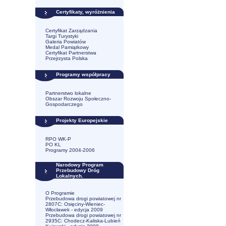
Certyfikaty, wyróżnienia
Certyfikat Zarządzania
Targi Turystyki
Galeria Powiatów
Medal Pamiątkowy
Certyfikat Partnerstwa
Przejrzysta Polska
Programy współpracy
Partnerstwo lokalne
Obszar Rozwoju Społeczno-
Gospodarczego
Projekty Europejskie
RPO WK-P
PO KL
Programy 2004-2006
Narodowy Program
Przebudowy Dróg
Lokalnych.
O Programie
Przebudowa drogi powiatowej nr
2807C: Osięciny-Wieniec-
Włocławek - edycja 2009
Przebudowa drogi powiatowej nr
2935C: Chodecz-Kaliska-Lubień