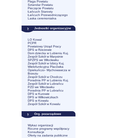
Flaga Powiatu
Sztandar Powiatu
Pieczęcie Powiatu
Łańcuch Starosty
Łańcuch Przewodniczącego
Laska ceremonialna
Jednostki organizacyjne
LO Kowal
PCPR
Powiatowy Urząd Pracy
DPS w Rzeżewie
Dom dziecka w Lubieniu Kuj.
Zespół Szkół w Marysinie
SPZPS we Włocławku
Zespół Szkół w Izbicy Kuj.
Wielofunkcyjna Placówka
Opiekuńczo- Wychowawcza w
Brzeziu
Zespół Szkół w Chodczu
Poradnia PP w Lubieniu Kuj.
Zespół Szkół w Lubrańcu
PZD we Włocławku
Poradnia PP w Lubrańcu
DPS w Kurowie
DPS w Wilkowiczkach
DPS w Kowalu
Zespół Szkół w Kowalu
Org. pozarządowe
Wykaz organizacji
Roczne programy współpracy
Konsultacje
Oferty na zadania publiczne