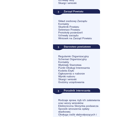
Uchwały rady
Skargi i wnioski
Zarząd Powiatu
Skład osobowy Zarządu
Kontakty
Skarbnik Powiatu
Sekretarz Powiatu
Protokoły posiedzeń
Uchwały zarządu
Wniosek na Zarząd Powiatu
Starostwo powiatowe
Regulamin Organizacyjny
Schemat Organizacyjny
Kontakty
Wydziały Starostwa
Punkt Obsługi Interesanta
Kodeks Etyki
Ogłoszenia o naborze
Wyniki naboru
Skargi i wnioski
Godziny urzędowania
Poradnik interesanta
Rodzaje spraw, tryb ich załatwiania
oraz wzory wniosków
Elektoniczna Skrzynka podawcza
Sposób wnoszenia opłaty
skarbowej
Obsługa osób słabosłyszących i