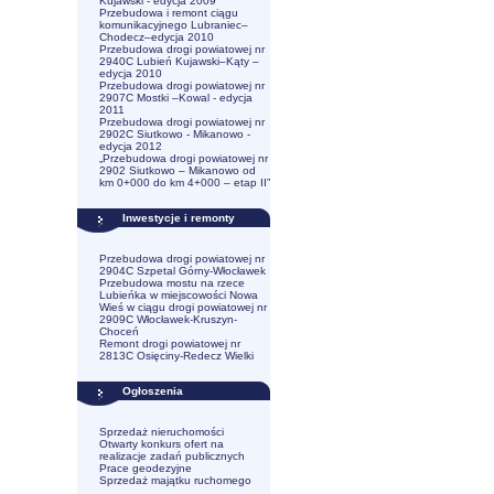
Kujawski - edycja 2009
Przebudowa i remont ciągu
komunikacyjnego Lubraniec–
Chodecz–edycja 2010
Przebudowa drogi powiatowej nr
2940C Lubień Kujawski–Kąty –
edycja 2010
Przebudowa drogi powiatowej nr
2907C Mostki –Kowal - edycja
2011
Przebudowa drogi powiatowej nr
2902C Siutkowo - Mikanowo -
edycja 2012
„Przebudowa drogi powiatowej nr
2902 Siutkowo – Mikanowo od
km 0+000 do km 4+000 – etap II”
Inwestycje i remonty
Przebudowa drogi powiatowej nr
2904C Szpetal Górny-Włocławek
Przebudowa mostu na rzece
Lubieńka w miejscowości Nowa
Wieś w ciągu drogi powiatowej nr
2909C Włocławek-Kruszyn-
Choceń
Remont drogi powiatowej nr
2813C Osięciny-Redecz Wielki
Ogłoszenia
Sprzedaż nieruchomości
Otwarty konkurs ofert na
realizacje zadań publicznych
Prace geodezyjne
Sprzedaż majątku ruchomego