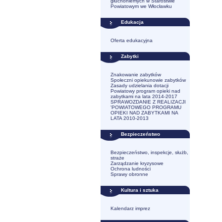
głuchoniemych w Starostwie
Powiatowym we Włocławku
Edukacja
Oferta edukacyjna
Zabytki
Znakowanie zabytków
Społeczni opiekunowie zabytków
Zasady udzielania dotacji
Powiatowy program opieki nad
zabytkami na lata 2014-2017
SPRAWOZDANIE Z REALIZACJI
'POWIATOWEGO PROGRAMU
OPIEKI NAD ZABYTKAMI NA
LATA 2010-2013
Bezpieczeństwo
Bezpieczeństwo, inspekcje, służb,
straże
Zarządzanie kryzysowe
Ochrona ludności
Sprawy obronne
Kultura i sztuka
Kalendarz imprez