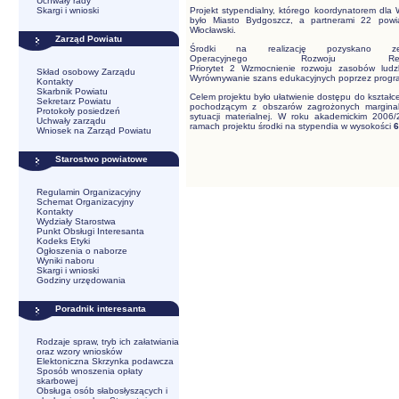
Uchwały rady
Skargi i wnioski
Projekt stypendialny, którego koordynatorem dl
było Miasto Bydgoszcz, a partnerami 22 pow
Włocławski.
Zarząd Powiatu
Środki na realizację pozyskano ze
Operacyjnego Rozwoju Regi
Priorytet 2 Wzmocnienie rozwoju zasobów ludz
Skład osobowy Zarządu
Wyrównywanie szans edukacyjnych poprzez progra
Kontakty
Skarbnik Powiatu
Celem projektu było ułatwienie dostępu do kształ
Sekretarz Powiatu
pochodzącym z obszarów zagrożonych marginali
Protokoły posiedzeń
sytuacji materialnej. W roku akademickim 2006
Uchwały zarządu
ramach projektu środki na stypendia w wysokości
6
Wniosek na Zarząd Powiatu
Starostwo powiatowe
Regulamin Organizacyjny
Schemat Organizacyjny
Kontakty
Wydziały Starostwa
Punkt Obsługi Interesanta
Kodeks Etyki
Ogłoszenia o naborze
Wyniki naboru
Skargi i wnioski
Godziny urzędowania
Poradnik interesanta
Rodzaje spraw, tryb ich załatwiania
oraz wzory wniosków
Elektoniczna Skrzynka podawcza
Sposób wnoszenia opłaty
skarbowej
Obsługa osób słabosłyszących i