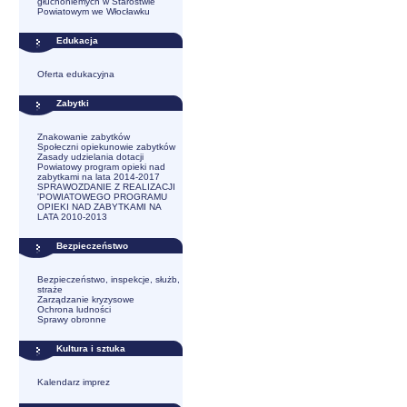
głuchoniemych w Starostwie
Powiatowym we Włocławku
Edukacja
Oferta edukacyjna
Zabytki
Znakowanie zabytków
Społeczni opiekunowie zabytków
Zasady udzielania dotacji
Powiatowy program opieki nad
zabytkami na lata 2014-2017
SPRAWOZDANIE Z REALIZACJI
'POWIATOWEGO PROGRAMU
OPIEKI NAD ZABYTKAMI NA
LATA 2010-2013
Bezpieczeństwo
Bezpieczeństwo, inspekcje, służb,
straże
Zarządzanie kryzysowe
Ochrona ludności
Sprawy obronne
Kultura i sztuka
Kalendarz imprez