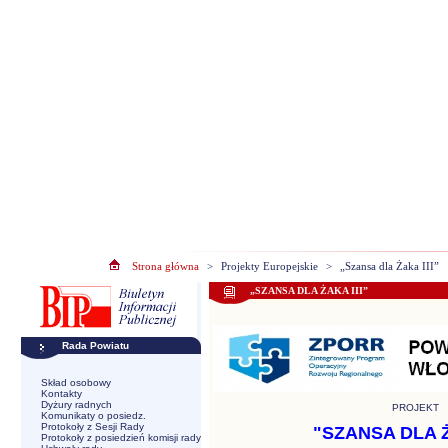
Strona główna
>
Projekty Europejskie
>
„Szansa dla Żaka III”
„SZANSA DLA ŻAKA III”
Rada Powiatu
Skład osobowy
Kontakty
Dyżury radnych
PROJEKT
Komunikaty o posiedz.
Protokoły z Sesji Rady
"SZANSA DLA Ż
Protokoły z posiedzień komisji rady