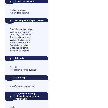
Sport i rekreacja
Kluby sportowe
Kalendarz imprez
Turystyka i wypoczynek
Sieć Komunikacyjna
Walory przyrodnicze
Obszary chronione
Park krajobrazowy
Walory historyczne
Skansen w Kłóbce
Dla ciała i ducha
Baza noclegowa
Kalendarz imprez
Zdrowie
Apteki
Programy profilaktyczne
Przetargi
Zamówienia publiczne
Przydatne adresy
internetowe oraz inne
informacje
Linki